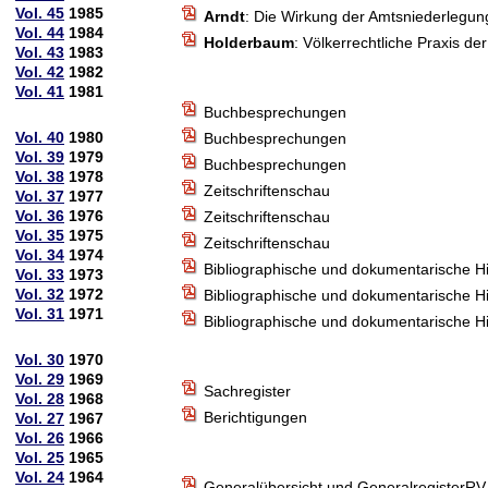
Vol. 45
1985
Arndt
: Die Wirkung der Amtsniederlegung
Vol. 44
1984
Holderbaum
: Völkerrechtliche Praxis d
Vol. 43
1983
Vol. 42
1982
Vol. 41
1981
Buchbesprechungen
Vol. 40
1980
Buchbesprechungen
Vol. 39
1979
Buchbesprechungen
Vol. 38
1978
Zeitschriftenschau
Vol. 37
1977
Vol. 36
1976
Zeitschriftenschau
Vol. 35
1975
Zeitschriftenschau
Vol. 34
1974
Bibliographische und dokumentarische H
Vol. 33
1973
Vol. 32
1972
Bibliographische und dokumentarische H
Vol. 31
1971
Bibliographische und dokumentarische H
Vol. 30
1970
Vol. 29
1969
Sachregister
Vol. 28
1968
Berichtigungen
Vol. 27
1967
Vol. 26
1966
Vol. 25
1965
Vol. 24
1964
Generalübersicht und GeneralregisterRV