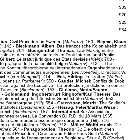
909
920
925
934
lius
: Civil Procedure in Sweden (
Makarov
): 160 -
Beyme, Klaus
): 142 -
Bleckmann, Albert
: Das französische Kolonialreich und
ngoldt
): 704 -
Buergenthal, Thomas
: Law-Making in the
les et des Intérêts indirects en Droit International Public
Gilbert
: Le statut juridique des Etats devisés (
Klein
): 709 -
ité pratique de la nationalité belge (
Makarov
): 713 — The
iche Kontinuitätsprobleme bei internationalen Organisationen (
v.
it
des Communautés européennes (
Les Novelles
), Direction: W.
miche (
von Mangoldt
): 714 —
Eek, Hilding
: Folkrätten (
Walter
):
Lipgens (
v. Puttkamer
): 550 -
Gaudet, Michel
: Conflits du Droit
tion against the Executive - La protection juridictionelle contre
 Tunesien (
Bleckmann
): 153 -
Giuliano, Mario/Fausto
4 -
Goldemund, Ingobert/Kurt Ringhofer/Karl Theurer
: Das
echtsprechung der höchsten Gerichtshöfe (
Makarov
): 553 -
he Staatsorgane (
Hilf
): 554 -
Greenspan, Morris
: The Soldier's
chtshofes (
Bleckmann
): 155 -
Herzog, Peter/Martha Weser
:
reich (
Bleckmann
): 157 -
International
Bar Association,
ersonnes privées, La Convention B.I.R.D. du 18 Mars 1965
s de la Communauté économique européenne (
Hilf
): 716 -
uomo e diritto italiano (
Strebel
): 718 -
Möller, Wolfdietrich
: Die
urina
): 564 -
Panagopoulos, Theodor J.
: Die öffentlichen
ational Procedure, Director and Editor Hans Smit (
Makarov
):
nguistique de l'enseignement en Belgique», Série A, B (
Strebel
):