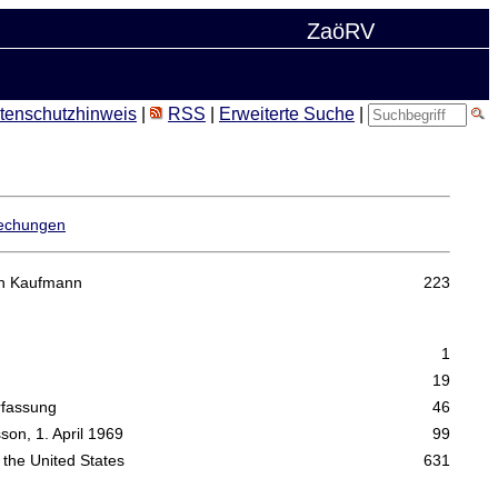
ZaöRV
tenschutzhinweis
|
RSS
|
Erweiterte Suche
|
echungen
ich Kaufmann
223
1
19
rfassung
46
son, 1. April 1969
99
 the United States
631