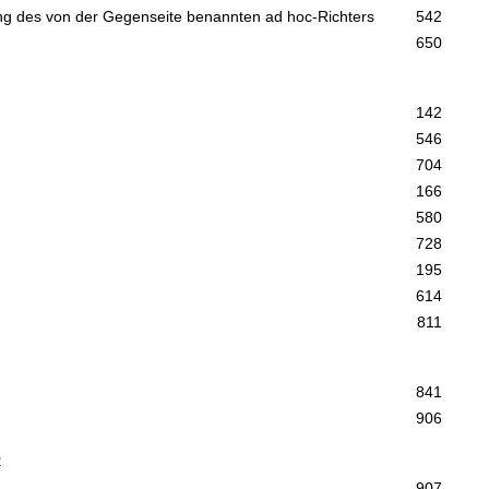
lung des von der Gegenseite benannten ad hoc-Richters
542
650
142
546
704
166
580
728
195
614
811
841
906
R
907