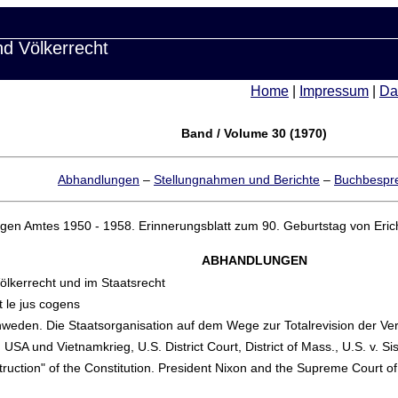
nd Völkerrecht
Home
|
Impressum
|
Da
Band / Volume 30 (1970)
Abhandlungen
–
Stellungnahmen und Berichte
–
Buchbespr
igen Amtes 1950 - 1958. Erinnerungsblatt zum 90. Geburtstag von Er
ABHANDLUNGEN
ölkerrecht und im Staatsrecht
et le jus cogens
hweden. Die Staatsorganisation auf dem Wege zur Totalrevision der Ve
USA und Vietnamkrieg, U.S. District Court, District of Mass., U.S. v. Sis
struction" of the Constitution. President Nixon and the Supreme Court of