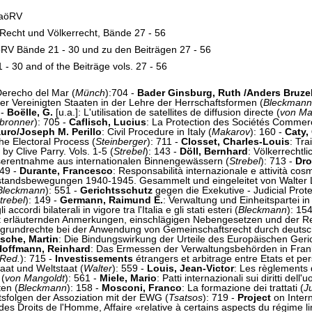
ZaöRV
 Recht und Völkerrecht, Bände 27 - 56
aöRV Bände 21 - 30 und zu den Beiträgen 27 - 56
21 - 30 and of the Beiträge vols. 27 - 56
Derecho del Mar (
Münch
):704 -
Bader Ginsburg, Ruth /Anders Bruze
er Vereinigten Staaten in der Lehre der Herrschaftsformen (
Bleckmann
 -
Boëlle, G.
[u.a.]: L'utilisation de satellites de diffusion directe (
von Ma
lbronner
): 705 -
Caflisch, Lucius
: La Protection des Sociétés Commercia
äuro/Joseph M. Perillo
: Civil Procedure in Italy (
Makarov
): 160 -
Caty, 
e Electoral Process (
Steinberger
): 711 -
Closset, Charles-Louis
: Tra
by Clive Parry. Vols. 1-5 (
Strebel
): 143 -
Döll, Bernhard
: Völkerrechtl
serentnahme aus internationalen Binnengewässern (
Strebel
): 713 -
Dro
549 -
Durante, Francesco
: Responsabilità internazionale e attività cos
standsbewegungen 1940-1945. Gesammelt und eingeleitet von Walter 
Bleckmann
): 551 -
Gerichtsschutz
gegen die Exekutive - Judicial Protec
trebel
): 149 -
Germann, Raimund E.
: Verwaltung und Einheitspartei in
accordi bilaterali in vigore tra l'Italia e gli stati esteri (
Bleckmann
): 15
mit erläuternden Anmerkungen, einschlägigen Nebengesetzen und der R
esgrundrechte bei der Anwendung von Gemeinschaftsrecht durch deutsc
sche, Martin
: Die Bindungswirkung der Urteile des Europäischen Geri
Hoffmann, Reinhard
: Das Ermessen der Verwaltungsbehörden in Frank
Red.
): 715 -
Investissements
étrangers et arbitrage entre Etats et p
aat und Weltstaat (
Walter
): 559 -
Louis, Jean-Victor
: Les règlement
 (
von Mangoldt
): 561 -
Miele, Mario
: Patti internazionali sui diritti dell'
en (
Bleckmann
): 158 -
Mosconi, Franco
: La formazione dei trattati (
J
sfolgen der Assoziation mit der EWG (
Tsatsos
): 719 -
Project
on Intern
s Droits de l'Homme, Affaire «relative à certains aspects du régime li