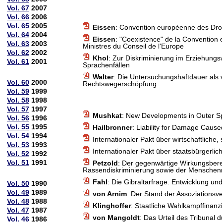
Vol. 67
2007
Vol. 66
2006
Vol. 65
2005
Eissen
: Convention européenne des Droits
Vol. 64
2004
Eissen
: "Coexistence" de la Convention 
Vol. 63
2003
Ministres du Conseil de l'Europe
Vol. 62
2002
Khol
: Zur Diskriminierung im Erziehung
Vol. 61
2001
Sprachenfällen
Walter
: Die Untersuchungshaftdauer als
Vol. 60
2000
Rechtswegerschöpfung
Vol. 59
1999
Vol. 58
1998
Vol. 57
1997
Mushkat
: New Developments in Outer Spa
Vol. 56
1996
Vol. 55
1995
Hailbronner
: Liability for Damage Cause
Vol. 54
1994
Internationaler Pakt über wirtschaftlich
Vol. 53
1993
Internationaler Pakt über staatsbürgerli
Vol. 52
1992
Vol. 51
1991
Petzold
: Der gegenwärtige Wirkungsbere
Rassendiskriminierung sowie der Menschenr
Fahl
: Die Gibraltarfrage. Entwicklung un
Vol. 50
1990
Vol. 49
1989
von Arnim
: Der Stand der Assoziations
Vol. 48
1988
Klinghoffer
: Staatliche Wahlkampffinanzi
Vol. 47
1987
von Mangoldt
: Das Urteil des Tribunal
Vol. 46
1986