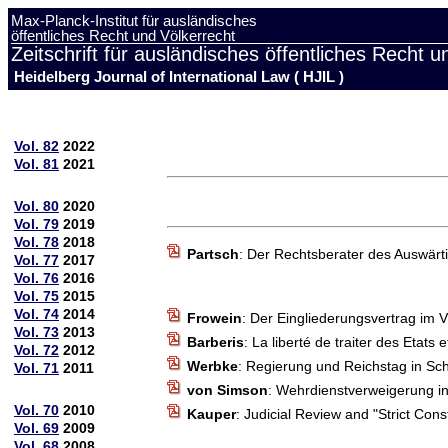
Max-Planck-Institut für ausländisches
öffentliches Recht und Völkerrecht
Zeitschrift für ausländisches öffentliches Recht u
Heidelberg Journal of International Law ( HJIL )
Vol. 82
2022
Vol. 81
2021
Vol. 80
2020
Vol. 79
2019
Vol. 78
2018
Partsch
: Der Rechtsberater des Auswärt
Vol. 77
2017
Vol. 76
2016
Vol. 75
2015
Vol. 74
2014
Frowein
: Der Eingliederungsvertrag im V
Vol. 73
2013
Barberis
: La liberté de traiter des Etats 
Vol. 72
2012
Werbke
: Regierung und Reichstag in Sc
Vol. 71
2011
von Simson
: Wehrdienstverweigerung in 
Vol. 70
2010
Kauper
: Judicial Review and "Strict Con
Vol. 69
2009
Vol. 68
2008