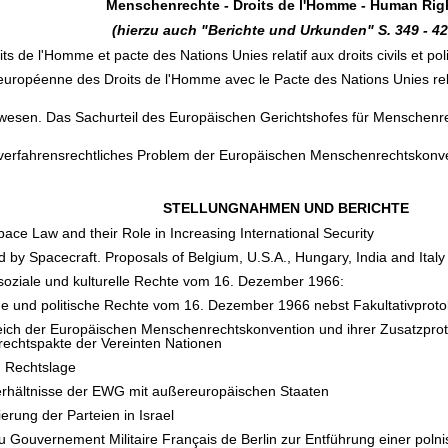
Menschenrechte - Droits de l'Homme - Human Rig
(hierzu auch "Berichte und Urkunden" S. 349 - 42
 de l'Homme et pacte des Nations Unies relatif aux droits civils et po
européenne des Droits de l'Homme avec le Pacte des Nations Unies relati
swesen. Das Sachurteil des Europäischen Gerichtshofes für Menschenre
 verfahrensrechtliches Problem der Europäischen Menschenrechtskonv
STELLUNGNAHMEN UND BERICHTE
ce Law and their Role in Increasing International Security
d by Spacecraft. Proposals of Belgium, U.S.A., Hungary, India and Italy
e, soziale und kulturelle Rechte vom 16. Dezember 1966:
che und politische Rechte vom 16. Dezember 1966 nebst Fakultativprotok
ich der Europäischen Menschenrechtskonvention und ihrer Zusatzproto
echtspakte der Vereinten Nationen
d Rechtslage
verhältnisse der EWG mit außereuropäischen Staaten
erung der Parteien in Israel
 du Gouvernement Militaire Français de Berlin zur Entführung einer pol