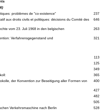
hts
6)
litiques: problèmes de "co-existence"
237
f aux droits civils et politiques: décisions du Comité des
646
chte vom 23. Juli 1968 in den belgischen
263
ention: Verfahrensgegenstand und
321
113
125
349
oll:
365
kolle, der Konvention zur Beseitigung aller Formen von
400
427
482
505
nischen Verkehrsmaschine nach Berlin
528