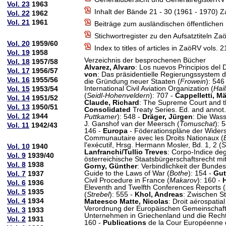
Vol. 23
1963
Inhalt der Bände 21 - 30 (1961 - 1970) 
Vol. 22
1962
Vol. 21
1961
Beiträge zum ausländischen öffentlichen
Stichwortregister zu den Aufsatztiteln Z
Vol. 20
1959/60
Index to titles of articles in ZaöRV vols. 
Vol. 19
1958
Verzeichnis der besprochenen Bücher
Vol. 18
1957/58
Alvarez, Alvaro
: Los nuevos Principios del 
Vol. 17
1956/57
von
: Das präsidentielle Regierungssystem d
Vol. 16
1955/56
die Gründung neuer Staaten (
Frowein
): 546
International Civil Aviation Organization (
Hai
Vol. 15
1953/54
(
Seidl-Hohenveldern
): 707 -
Cappelletti, M
Vol. 14
1951/52
Claude, Richard
: The Supreme Court and th
Vol. 13
1950/51
Consolidated
Treaty Series. Ed. and annot. 
Vol. 12
1944
Puttkamer
): 548 -
Dräger, Jürgen
: Die Was
J. Ganshof van der Meersch (
Tomuschat
): 
Vol. 11
1942/43
146 -
Europa
- Föderationspläne der Wider
Communautaire avec les Droits Nationaux (
l'exécutif, Hrsg. Hermann Mosler, Bd. 1, 2 (
S
Vol. 10
1940
Lanfranchi/Tullio Treves
: Corpo-Indice degli 
Vol. 9
1939/40
österreichische Staatsbürgerschaftsrecht 
Vol. 8
1938
Gorny, Günther
: Verbindlichkeit der Bund
Guide to the Laws of War (
Bothe
): 154 -
Gut
Vol. 7
1937
Civil Procedure in France (
Makarov
): 160 -
Vol. 6
1936
Eleventh and Twelfth Conferences Reports (
Vol. 5
1935
(
Strebel
): 555 -
Khol, Andreas
: Zwischen St
Vol. 4
1934
Mateesco Matte, Nicolas
: Droit aérospatial
Verordnung der Europäischen Gemeinschaft
Vol. 3
1933
Unternehmen in Griechenland und die Recht
Vol. 2
1931
160 -
Publications
de la Cour Européenne de