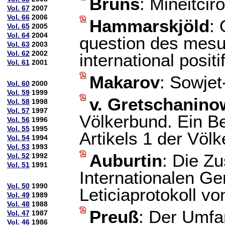
Bruns
: Mineitcir
Vol. 67
2007
Vol. 66
2006
Hammarskjöld
:
Vol. 65
2005
Vol. 64
2004
question des mesur
Vol. 63
2003
Vol. 62
2002
international positi
Vol. 61
2001
Makarov
: Sowje
Vol. 60
2000
Vol. 59
1999
v. Gretschanino
Vol. 58
1998
Vol. 57
1997
Völkerbund. Ein B
Vol. 56
1996
Vol. 55
1995
Artikels 1 der Völ
Vol. 54
1994
Vol. 53
1993
Auburtin
: Die Z
Vol. 52
1992
Vol. 51
1991
Internationalen G
Vol. 50
1990
Leticiaprotokoll v
Vol. 49
1989
Vol. 48
1988
Preuß
: Der Umfa
Vol. 47
1987
Vol. 46
1986