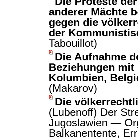
Die Proteste der
anderer Mächte b
gegen die völker
der Kommunistisc
Tabouillot)
Die Aufnahme d
Beziehungen mit 
Kolumbien, Belg
(Makarov)
Die völkerrecht
(Lubenoff) Der Str
Jugoslawien — Org
Balkanentente, Err