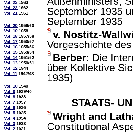
Außenministers, S
Vol. 23
1963
Vol. 22
1962
September 1935 un
Vol. 21
1961
September 1935
Vol. 20
1959/60
Vol. 19
1958
v. Nostitz-Wallw
Vol. 18
1957/58
Vorgeschichte des 
Vol. 17
1956/57
Vol. 16
1955/56
Vol. 15
1953/54
Berber
: Die Inte
Vol. 14
1951/52
Vol. 13
1950/51
über Kollektive Sic
Vol. 12
1944
Vol. 11
1942/43
1935)
Vol. 10
1940
Vol. 9
1939/40
Vol. 8
1938
STAATS- U
Vol. 7
1937
Vol. 6
1936
Vol. 5
1935
Wright and Lat
Vol. 4
1934
Constitutional Asp
Vol. 3
1933
Vol. 2
1931