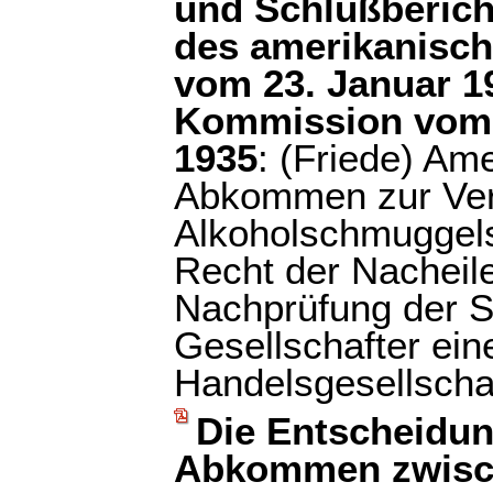
und Schlußbericht
des amerikanisc
vom 23. Januar 1
Kommission vom 3
1935
: (Friede) Am
Abkommen zur Ver
Alkoholschmuggel
Recht der Nacheil
Nachprüfung der S
Gesellschafter ein
Handelsgesellscha
Die Entscheidun
Abkommen zwisch