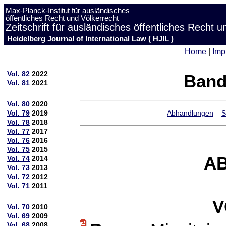
Max-Planck-Institut für ausländisches
öffentliches Recht und Völkerrecht
Zeitschrift für ausländisches öffentliches Recht u
Heidelberg Journal of International Law ( HJIL )
Home
|
Imp
Vol. 82
2022
Band
Vol. 81
2021
Vol. 80
2020
Vol. 79
2019
Abhandlungen
–
S
Vol. 78
2018
Vol. 77
2017
Vol. 76
2016
Vol. 75
2015
A
Vol. 74
2014
Vol. 73
2013
Vol. 72
2012
Vol. 71
2011
V
Vol. 70
2010
Vol. 69
2009
Vol. 68
2008