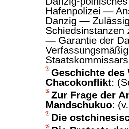
Danzig-polnische
Hafenpolizei — Ans
Danzig — Zulässig
Schiedsinstanzen 
— Garantie der Da
Verfassungsmäßigk
Staatskommissars
Geschichte des
Chacokonflikt
: (S
Zur Frage der 
Mandschukuo
: (v
Die ostchinesis