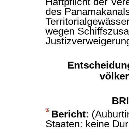
Haftpflicht der Ve
des Panamakanals 
Territorialgewäss
wegen Schiffszu
Justizverweigerun
Entscheidung
völke
BR
Bericht
: (Auburti
Staaten: keine Du