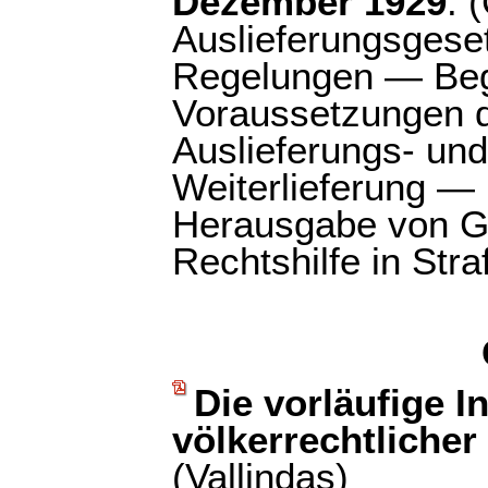
Dezember 1929
: 
Auslieferungsgeset
Regelungen — Begr
Voraussetzungen d
Auslieferungs- un
Weiterlieferung —
Herausgabe von G
Rechtshilfe in Str
Die vorläufige I
völkerrechtlicher
(Vallindas)