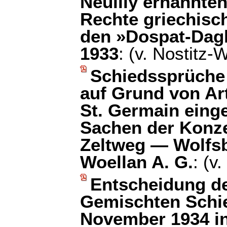
Neuilly ernannten
Rechte griechisc
den »Dospat-Dag
1933
: (v. Nostitz-W
Schiedssprüche
auf Grund von Art
St. Germain einge
Sachen der Konz
Zeltweg — Wolfs
Woellan A. G.
: (v
Entscheidung d
Gemischten Schie
November 1934 in