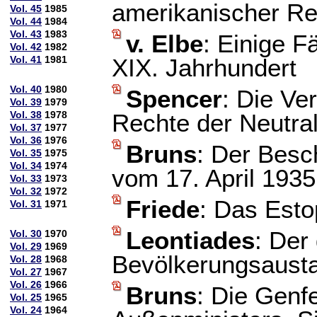
amerikanischer Re
Vol. 45
1985
Vol. 44
1984
Vol. 43
1983
v. Elbe
: Einige F
Vol. 42
1982
Vol. 41
1981
XIX. Jahrhundert
Vol. 40
1980
Spencer
: Die Ve
Vol. 39
1979
Vol. 38
1978
Rechte der Neutra
Vol. 37
1977
Vol. 36
1976
Bruns
: Der Besc
Vol. 35
1975
Vol. 34
1974
vom 17. April 1935
Vol. 33
1973
Vol. 32
1972
Friede
: Das Esto
Vol. 31
1971
Leontiades
: Der
Vol. 30
1970
Vol. 29
1969
Bevölkerungsaust
Vol. 28
1968
Vol. 27
1967
Vol. 26
1966
Bruns
: Die Genf
Vol. 25
1965
Vol. 24
1964