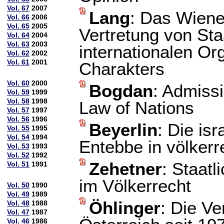
Vol. 67
2007
Lang
: Das Wien
Vol. 66
2006
Vol. 65
2005
Vertretung von Sta
Vol. 64
2004
Vol. 63
2003
internationalen Or
Vol. 62
2002
Vol. 61
2001
Charakters
Vol. 60
2000
Bogdan
: Admissi
Vol. 59
1999
Vol. 58
1998
Law of Nations
Vol. 57
1997
Vol. 56
1996
Beyerlin
: Die is
Vol. 55
1995
Vol. 54
1994
Entebbe in völkerr
Vol. 53
1993
Vol. 52
1992
Zehetner
: Staat
Vol. 51
1991
im Völkerrecht
Vol. 50
1990
Vol. 49
1989
Öhlinger
: Die V
Vol. 48
1988
Vol. 47
1987
Vol. 46
1986