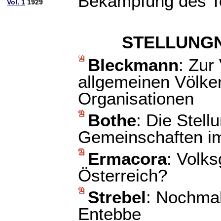
Bekämpfung des T
Vol. 1
1929
STELLUNG
Bleckmann
: Zur
allgemeinen Völker
Organisationen
Bothe
: Die Stel
Gemeinschaften im
Ermacora
: Volk
Österreich?
Strebel
: Nochmal
Entebbe