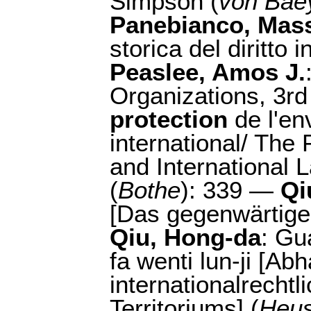
Simpson (
von Bae
Panebianco, Mas
storica del diritto 
Peaslee, Amos J.
Organizations, 3rd 
protection
de l'en
international/ The
and International 
(
Bothe
): 339 —
Qi
[Das gegenwärtige 
Qiu, Hong-da
: Gu
fa wenti lun-ji [A
internationalrecht
Territoriums] (
Heus