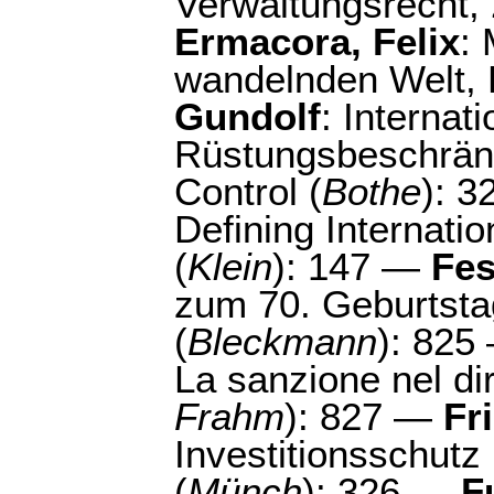
Verwaltungsrecht, 2
Ermacora, Felix
:
wandelnden Welt, 
Gundolf
: Internat
Rüstungsbeschränk
Control (
Bothe
): 
Defining Internatio
(
Klein
): 147 —
Fes
zum 70. Geburtsta
(
Bleckmann
): 82
La sanzione nel dir
Frahm
): 827 —
Fr
Investitionsschutz
(
Münch
): 326 —
F