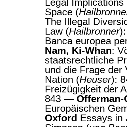
Legal Implication
Space (
Hailbronne
The Illegal Diversi
Law (
Hailbronner
)
Banca europea per 
Nam, Ki-Whan
: V
staatsrechtliche P
und die Frage der
Nation (
Heuser
): 
Freizügigkeit der 
843 —
Offerman-C
Europäischen Gem
Oxford
Essays in 