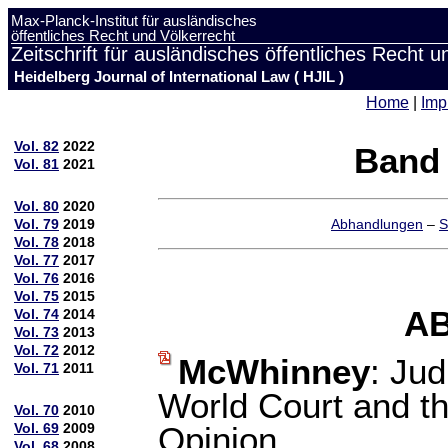
Max-Planck-Institut für ausländisches
öffentliches Recht und Völkerrecht
Zeitschrift für ausländisches öffentliches Recht u
Heidelberg Journal of International Law ( HJIL )
Home
|
Imp
Vol. 82
2022
Band 
Vol. 81
2021
Vol. 80
2020
Vol. 79
2019
Abhandlungen
–
S
Vol. 78
2018
Vol. 77
2017
Vol. 76
2016
Vol. 75
2015
A
Vol. 74
2014
Vol. 73
2013
Vol. 72
2012
McWhinney
: Jud
Vol. 71
2011
World Court and t
Vol. 70
2010
Vol. 69
2009
Opinion
Vol. 68
2008