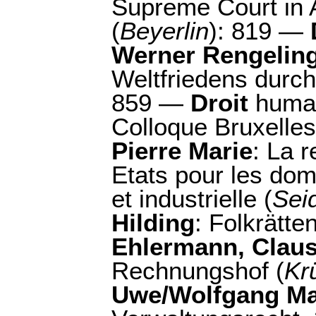
Supreme Court in
(
Beyerlin
): 819 —
Werner Rengelin
Weltfriedens durch
859 —
Droit
humani
Colloque Bruxelles
Pierre Marie
: La r
Etats pour les do
et industrielle (
Sei
Hilding
: Folkrätten
Ehlermann, Claus
Rechnungshof (
Kr
Uwe/Wolfgang Ma