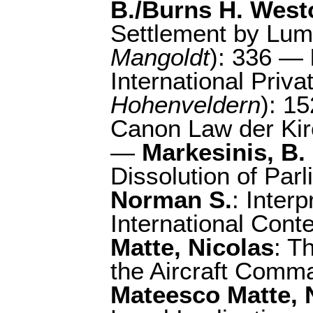
B./Burns H. West
Settlement by Lu
Mangoldt
): 336 —
International Priva
Hohenveldern
): 1
Canon Law der Kir
—
Markesinis, B. 
Dissolution of Parl
Norman S.
: Inter
International Conte
Matte, Nicolas
: T
the Aircraft Comm
Mateesco Matte, 