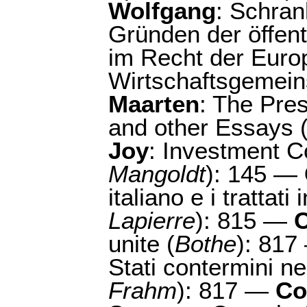
Wolfgang
: Schran
Gründen der öffent
im Recht der Euro
Wirtschaftsgemein
Maarten
: The Pres
and other Essays 
Joy
: Investment Co
Mangoldt
): 145 —
italiano e i trattati
Lapierre
): 815 —
C
unite (
Bothe
): 81
Stati contermini nel
Frahm
): 817 —
Co