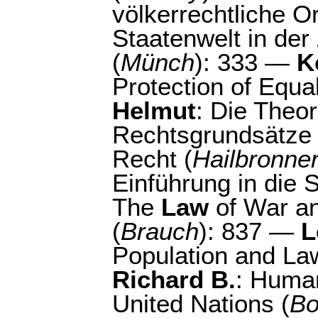
völkerrechtliche O
Staatenwelt in der
(
Münch
): 333 —
K
Protection of Equal
Helmut
: Die Theo
Rechtsgrundsätze i
Recht (
Hailbronne
Einführung in die S
The
Law
of War a
(
Brauch
): 837 —
L
Population and La
Richard B.
: Human
United Nations (
Bo