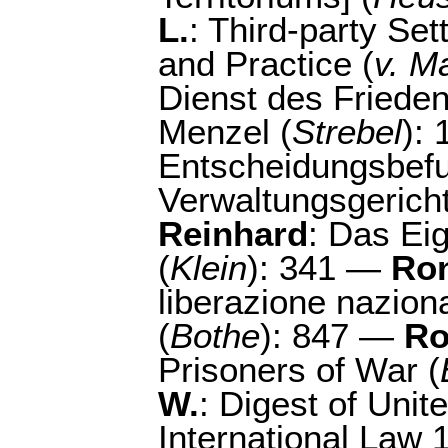
L.
: Third-party Se
and Practice (
v. M
Dienst des Frieden
Menzel (
Strebel
):
Entscheidungsbefu
Verwaltungsgericht
Reinhard
: Das Ei
(
Klein
): 341 —
Ron
liberazione nazional
(
Bothe
): 847 —
Ro
Prisoners of War (
W.
: Digest of Unit
International Law 