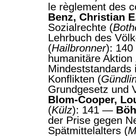
le règlement des co
Benz, Christian E
Sozialrechte (
Both
Lehrbuch des Völke
(
Hailbronner
): 14
humanitäre Aktion
Mindeststandards i
Konflikten (
Gündli
Grundgesetz und V
Blom-Cooper, Lo
(
Külz
): 141 —
Böh
der Prise gegen Ne
Spätmittelalters (
M