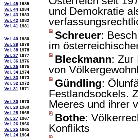
Österreich seit 19
Vol. 45
1985
und Demokratie a
Vol. 44
1984
Vol. 43
1983
verfassungsrechtl
Vol. 42
1982
Vol. 41
1981
Schreuer
: Besch
Vol. 40
1980
im österreichische
Vol. 39
1979
Vol. 38
1978
Vol. 37
1977
Bleckmann
: Zur
Vol. 36
1976
von Völkergewohnh
Vol. 35
1975
Vol. 34
1974
Vol. 33
1973
Gündling
: Ölunf
Vol. 32
1972
Vol. 31
1971
Festlandsockels. 
Meeres und ihrer v
Vol. 30
1970
Vol. 29
1969
Vol. 28
1968
Bothe
: Völkerre
Vol. 27
1967
Vol. 26
1966
Konflikts
Vol. 25
1965
Vol. 24
1964