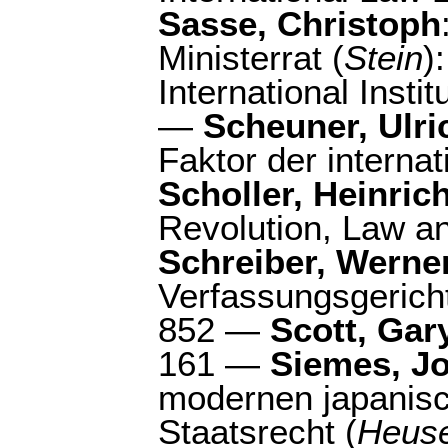
Sasse, Christoph
Ministerrat (
Stein
)
International Institu
—
Scheuner, Ulri
Faktor der internati
Scholler, Heinric
Revolution, Law an
Schreiber, Werne
Verfassungsgericht
852 —
Scott, Gar
161 —
Siemes, J
modernen japanisc
Staatsrecht (
Heus