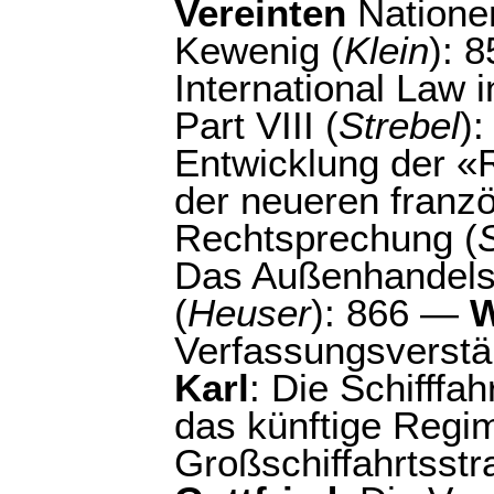
Vereinten
Nationen
Kewenig (
Klein
): 
International Law i
Part VIII (
Strebel
)
Entwicklung der «R
der neueren franz
Rechtsprechung (
Das Außenhandelsr
(
Heuser
): 866 —
W
Verfassungsverstä
Karl
: Die Schifffa
das künftige Regi
Großschiffahrtsstr