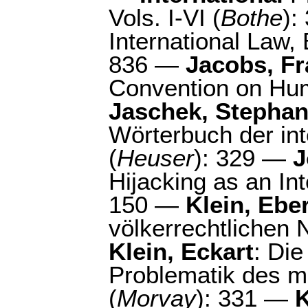
Vols. I-VI (
Bothe
):
International Law, 
836 —
Jacobs, Fr
Convention on Hum
Jaschek, Stepha
Wörterbuch der in
(
Heuser
): 329 —
J
Hijacking as an Int
150 —
Klein, Ebe
völkerrechtlichen 
Klein, Eckart
: Die
Problematik des mi
(
Morvay
): 331 —
K