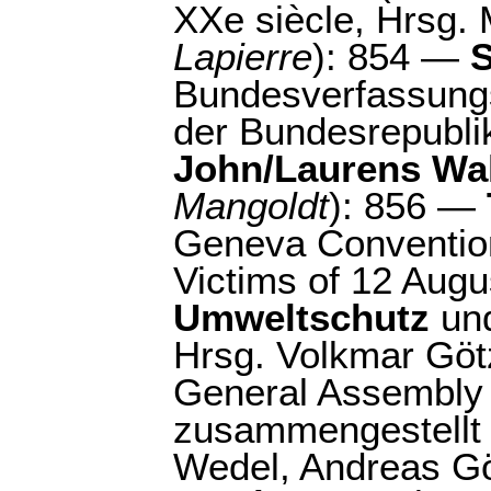
XXe siècle, Hrsg. M.
Lapierre
): 854 —
S
Bundesverfassungs
der Bundesrepublik
John/Laurens Wa
Mangoldt
): 856 —
Geneva Convention
Victims of 12 Augu
Umweltschutz
und
Hrsg. Volkmar Götz 
General Assembly 
zusammengestellt 
Wedel, Andreas G