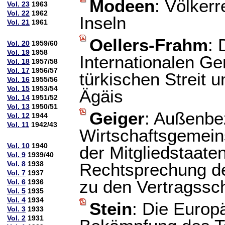
Modeen
: Völker
Vol. 23
1963
Vol. 22
1962
Inseln
Vol. 21
1961
Oellers-Frahm
: 
Vol. 20
1959/60
Vol. 19
1958
Internationalen Ge
Vol. 18
1957/58
Vol. 17
1956/57
türkischen Streit 
Vol. 16
1955/56
Vol. 15
1953/54
Ägäis
Vol. 14
1951/52
Vol. 13
1950/51
Geiger
: Außenbe
Vol. 12
1944
Vol. 11
1942/43
Wirtschaftsgemein
Vol. 10
1940
der Mitgliedstaate
Vol. 9
1939/40
Vol. 8
1938
Rechtsprechung de
Vol. 7
1937
zu den Vertragss
Vol. 6
1936
Vol. 5
1935
Vol. 4
1934
Stein
: Die Europ
Vol. 3
1933
Vol. 2
1931