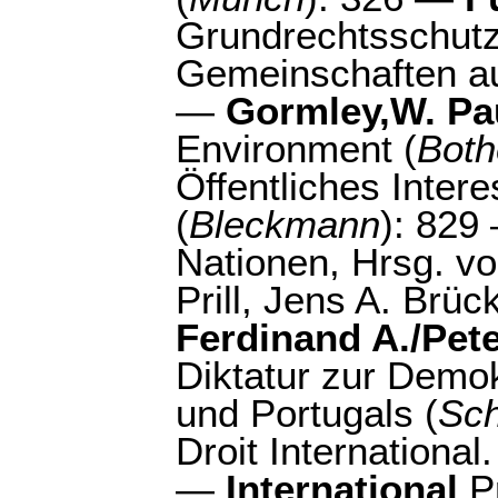
Grundrechtsschutz
Gemeinschaften au
—
Gormley,W. Pa
Environment (
Both
Öffentliches Intere
(
Bleckmann
): 82
Nationen, Hrsg. vo
Prill, Jens A. Brüc
Ferdinand A./Pet
Diktatur zur Demok
und Portugals (
Sch
Droit International.
—
International
Pr