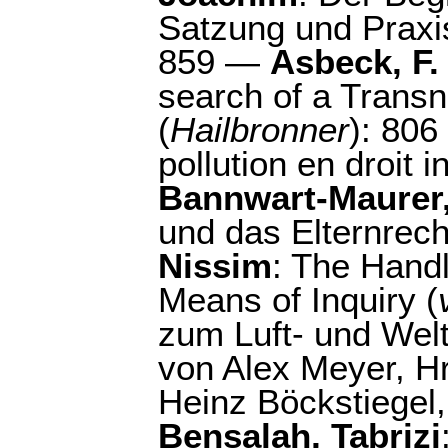
Satzung und Praxis
859 —
Asbeck, F.
search of a Transn
(
Hailbronner
): 80
pollution en droit i
Bannwart-Maurer,
und das Elternrech
Nissim
: The Handl
Means of Inquiry (
zum Luft- und Welt
von Alex Meyer, H
Heinz Böckstiegel,
Bensalah, Tabrizi