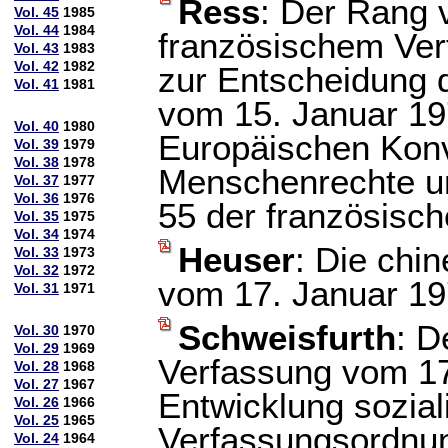
Ress
: Der Rang 
Vol. 45
1985
Vol. 44
1984
französischem Ver
Vol. 43
1983
Vol. 42
1982
zur Entscheidung d
Vol. 41
1981
vom 15. Januar 19
Vol. 40
1980
Europäischen Kon
Vol. 39
1979
Vol. 38
1978
Menschenrechte un
Vol. 37
1977
Vol. 36
1976
55 der französisc
Vol. 35
1975
Vol. 34
1974
Heuser
: Die chi
Vol. 33
1973
Vol. 32
1972
vom 17. Januar 1
Vol. 31
1971
Schweisfurth
: D
Vol. 30
1970
Vol. 29
1969
Verfassung vom 17
Vol. 28
1968
Vol. 27
1967
Entwicklung sozial
Vol. 26
1966
Vol. 25
1965
Verfassungsordnu
Vol. 24
1964