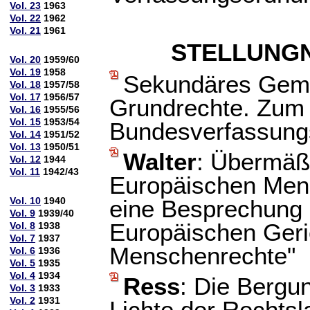
Vol. 23
1963
Vol. 22
1962
Vol. 21
1961
STELLUNG
Vol. 20
1959/60
Vol. 19
1958
Sekundäres Geme
Vol. 18
1957/58
Vol. 17
1956/57
Grundrechte. Zum
Vol. 16
1955/56
Vol. 15
1953/54
Bundesverfassungs
Vol. 14
1951/52
Vol. 13
1950/51
Walter
: Übermäß
Vol. 12
1944
Vol. 11
1942/43
Europäischen Men
Vol. 10
1940
eine Besprechung 
Vol. 9
1939/40
Europäischen Geri
Vol. 8
1938
Vol. 7
1937
Menschenrechte"
Vol. 6
1936
Vol. 5
1935
Vol. 4
1934
Ress
: Die Bergu
Vol. 3
1933
Vol. 2
1931