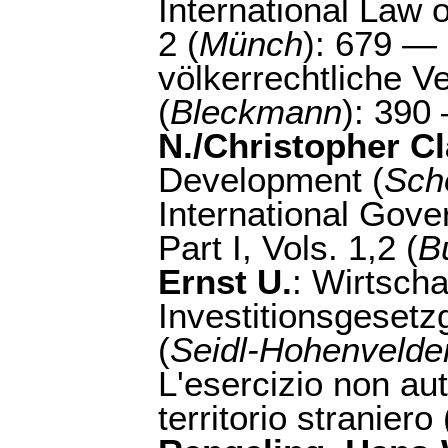
International Law 
2 (
Münch
): 679 —
völkerrechtliche V
(
Bleckmann
): 39
N./Christopher C
Development (
Scho
International Gove
Part I, Vols. 1,2 (
B
Ernst U.
: Wirtscha
Investitionsgeset
(
Seidl-Hohenvelde
L'esercizio non aut
territorio straniero 