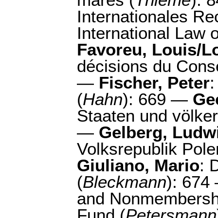
mares (
Thieme
): 
Internationales R
International Law 
Favoreu, Louis/Lo
décisions du Consei
—
Fischer, Peter
:
(
Hahn
): 669 —
Gee
Staaten und völker
—
Gelberg, Ludw
Volksrepublik Pole
Giuliano, Mario
: 
(
Bleckmann
): 67
and Nonmembership
Fund (
Petersmann