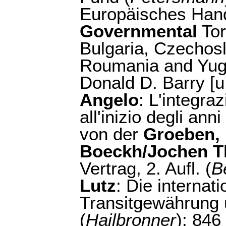
Europäisches Hand
Governmental
Tor
Bulgaria, Czechos
Roumania and Yug
Donald D. Barry [u.
Angelo
: L'integr
all'inizio degli anni
von der
Groeben,
Boeckh/Jochen T
Vertrag, 2. Aufl. (
B
Lutz
: Die internat
Transitgewährung 
(
Hailbronner
): 84