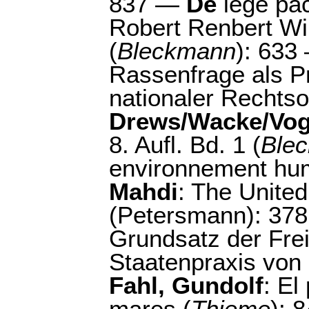
837 —
De
lege pac
Robert Renbert Wil
(
Bleckmann
): 63
Rassenfrage als P
nationaler Rechts
Drews/Wacke/Vog
8. Aufl. Bd. 1 (
Ble
environnement hum
Mahdi
: The Unite
(Petersmann): 37
Grundsatz der Frei
Staatenpraxis von 
Fahl, Gundolf
: El