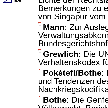
Lichte der Rechts
Vol. 1
1929
Bemerkungen zu ei
von Singapur vom 
Mann
: Zur Ausle
Verwaltungsabkom
Bundesgerichtshof
Grewlich
: Die U
Verhaltenskodex f
Pokštefl/Bothe
:
und Tendenzen des
Nachkriegskodifik
Bothe
: Die Genf