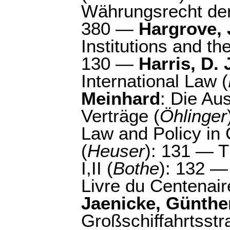
Währungsrecht der
380 —
Hargrove,
Institutions and t
130 —
Harris, D. 
International Law (
Meinhard
: Die Au
Verträge (
Öhlinger
Law and Policy in 
(
Heuser
): 131 — 
I,II (
Bothe
): 132 
Livre du Centenair
Jaenicke, Günthe
Großschiffahrtsst