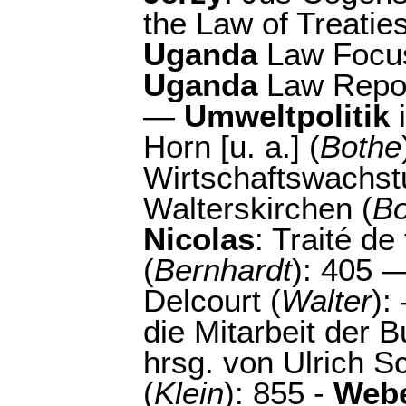
the Law of Treaties
Uganda
Law Focus,
Uganda
Law Report
—
Umweltpolitik
i
Horn [u. a.] (
Bothe
Wirtschaftswachst
Walterskirchen (
Bo
Nicolas
: Traité de
(
Bernhardt
): 405 
Delcourt (
Walter
):
die Mitarbeit der 
hrsg. von Ulrich 
(
Klein
): 855 -
Webe