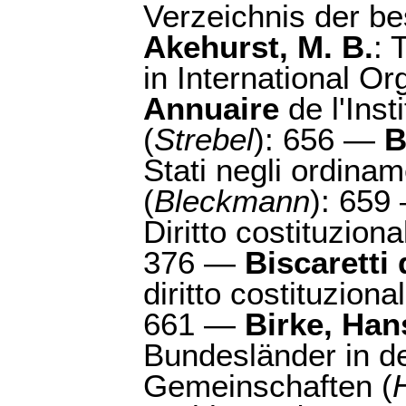
Verzeichnis der b
Akehurst, M. B.
: 
in International Or
Annuaire
de l'Inst
(
Strebel
): 656 —
B
Stati negli ordina
(
Bleckmann
): 65
Diritto costituzional
376 —
Biscaretti 
diritto costituzion
661 —
Birke, Han
Bundesländer in d
Gemeinschaften (
H