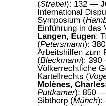
(
Strebel
): 132 —
J
International Dispu
Symposium (
Hamb
Einführung in das 
Langen, Eugen
: 
(
Petersmann
): 38
Arbeitshilfen zum
(
Bleckmann
): 39
Völkerrechtliche G
Kartellrechts (
Voge
Molènes, Charles
Puttkamer
): 850 
Sibthorp (
Münch
)