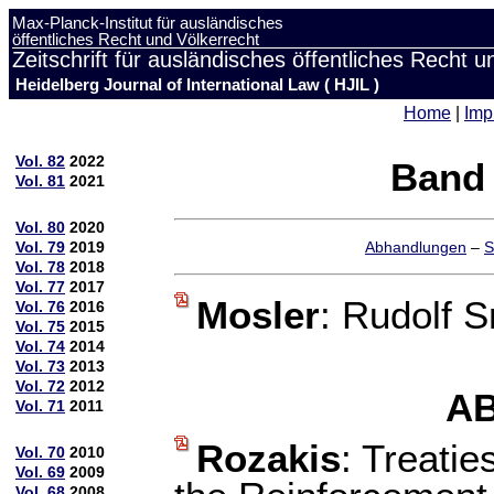
Max-Planck-Institut für ausländisches
öffentliches Recht und Völkerrecht
Zeitschrift für ausländisches öffentliches Recht u
Heidelberg Journal of International Law ( HJIL )
Home
|
Imp
Vol. 82
2022
Band 
Vol. 81
2021
Vol. 80
2020
Vol. 79
2019
Abhandlungen
–
S
Vol. 78
2018
Vol. 77
2017
Mosler
: Rudolf 
Vol. 76
2016
Vol. 75
2015
Vol. 74
2014
Vol. 73
2013
Vol. 72
2012
A
Vol. 71
2011
Rozakis
: Treatie
Vol. 70
2010
Vol. 69
2009
Vol. 68
2008