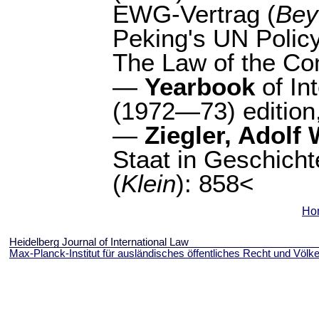
EWG-Vertrag (
Bey
Peking's UN Policy
The Law of the C
—
Yearbook
of In
(1972—73) edition,
—
Ziegler, Adolf
Staat in Geschich
(
Klein
): 858<
Ho
Heidelberg Journal of International Law
Max-Planck-Institut für ausländisches öffentliches Recht und Völke