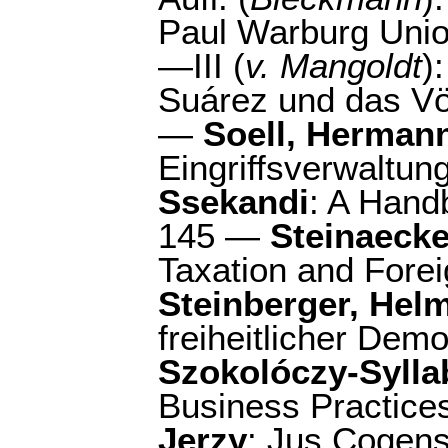
Paul Warburg Union 
—III (
v. Mangoldt
)
Suárez und das Vö
—
Soell, Herman
Eingriffsverwaltung
Ssekandi
: A Hand
145 —
Steinaecke
Taxation and Forei
Steinberger, Hel
freiheitlicher Demo
Szokolóczy-Sylla
Business Practices
Jerzy
: Jus Cogens