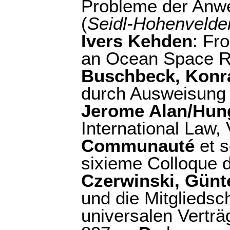
Probleme der Anwe
(
Seidl-Hohenvelde
Ivers Kehden
: Fr
an Ocean Space R
Buschbeck, Konr
durch Ausweisung 
Jerome Alan/Hun
International Law, 
Communauté
et s
sixieme Colloque de
Czerwinski, Günt
und die Mitgliedsch
universalen Verträ