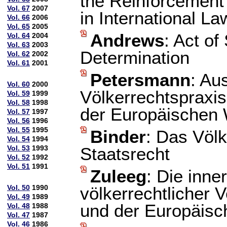
the Reinforcement
Vol. 67
2007
in International La
Vol. 66
2006
Vol. 65
2005
Andrews
: Act of
Vol. 64
2004
Vol. 63
2003
Determination
Vol. 62
2002
Vol. 61
2001
Petersmann
: Au
Vol. 60
2000
Völkerrechtspraxi
Vol. 59
1999
Vol. 58
1998
der Europäischen 
Vol. 57
1997
Vol. 56
1996
Vol. 55
1995
Binder
: Das Völk
Vol. 54
1994
Vol. 53
1993
Staatsrecht
Vol. 52
1992
Vol. 51
1991
Zuleeg
: Die inne
Vol. 50
1990
völkerrechtlicher 
Vol. 49
1989
und der Europäisc
Vol. 48
1988
Vol. 47
1987
Vol. 46
1986