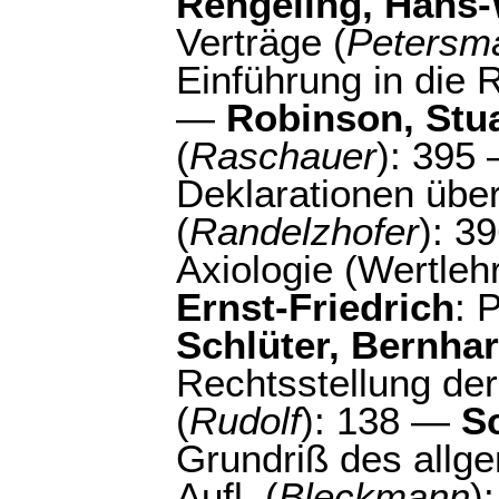
Rengeling, Hans
Verträge (
Petersm
Einführung in die 
—
Robinson, Stuar
(
Raschauer
): 395
Deklarationen übe
(
Randelzhofer
): 3
Axiologie (Wertlehr
Ernst-Friedrich
: 
Schlüter, Bernha
Rechtsstellung der
(
Rudolf
): 138 —
S
Grundriß des allg
Aufl. (
Bleckmann
)