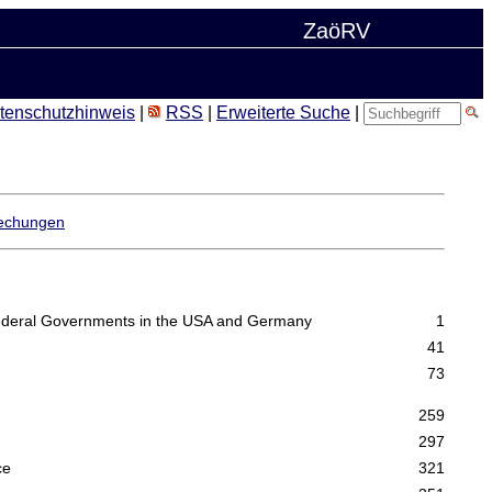
ZaöRV
tenschutzhinweis
|
RSS
|
Erweiterte Suche
|
echungen
 Federal Governments in the USA and Germany
1
41
73
259
297
ce
321