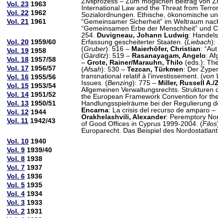
Zivilprozess – Zum möglichen Beitrag von Zi
Vol. 23
1963
International Law and the Threat from Terrori
Vol. 22
1962
Sozialordnungen. Ethische, ökonomische und 
Vol. 21
1961
“Gemeinsamer Sicherheit” im Weltraum nach 
“Gemeinsamen Erbe der Menschheit” und Co
254.
Duvigneau, Johann Ludwig
: Handels
Vol. 20
1959/60
Erfassung gescheiterter Staaten. (
Liebach
):
(
Gruber
): 516 –
Maierhöfer, Christian
: “Au
Vol. 19
1958
(
Gärditz
): 519 –
Rasanayagam, Angelo
: A
Vol. 18
1957/58
–
Grote, Rainer/Marauhn, Thilo
(eds.): The
Vol. 17
1956/57
(
Afsah
): 530 –
Tezcan, Türkmen
: Der Zype
transnational relatif à l’investissement. (
von 
Vol. 16
1955/56
Issues. (
Benzing
): 775 –
Miller, Russell A
Vol. 15
1953/54
Allgemeinen Verwaltungsrechts. Strukturen d
Vol. 14
1951/52
the European Framework Convention for the P
Vol. 13
1950/51
Handlungsspielräume bei der Regulierung d
Encarna
: La crisis del recurso de amparo –
Vol. 12
1944
Orakhelashvili, Alexander
: Peremptory Nor
Vol. 11
1942/43
of Good Offices in Cyprus 1999-2004. (
Filos
Europarecht. Das Beispiel des Nordostatlanti
Vol. 10
1940
Vol. 9
1939/40
Vol. 8
1938
Vol. 7
1937
Vol. 6
1936
Vol. 5
1935
Vol. 4
1934
Vol. 3
1933
Vol. 2
1931