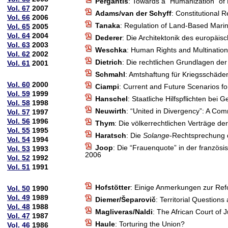
Pergantis
: Towards a “Humanization” of 
Vol. 67
2007
Adams/van der Schyff
: Constitutional 
Vol. 66
2006
Tanaka
: Regulation of Land-Based Marin
Vol. 65
2005
Vol. 64
2004
Dederer
: Die Architektonik des europäi
Vol. 63
2003
Weschka
: Human Rights and Multination
Vol. 62
2002
Dietrich
: Die rechtlichen Grundlagen der
Vol. 61
2001
Schmahl
: Amtshaftung für Kriegsschäde
Vol. 60
2000
Ciampi
: Current and Future Scenarios fo
Vol. 59
1999
Hanschel
: Staatliche Hilfspflichten bei
Vol. 58
1998
Neuwirth
: “United in Divergency”: A Co
Vol. 57
1997
Vol. 56
1996
Thym
: Die völkerrechtlichen Verträge d
Vol. 55
1995
Haratsch
: Die
Solange
-Rechtsprechung 
Vol. 54
1994
Joop
: Die “Frauenquote” in der franzö
Vol. 53
1993
2006
Vol. 52
1992
Vol. 51
1991
Hofstötter
: Einige Anmerkungen zur Ref
Vol. 50
1990
Vol. 49
1989
Diemer/Šeparovič
: Territorial Question
Vol. 48
1988
Magliveras/Naldi
: The African Court of J
Vol. 47
1987
Haule
: Torturing the Union?
Vol. 46
1986