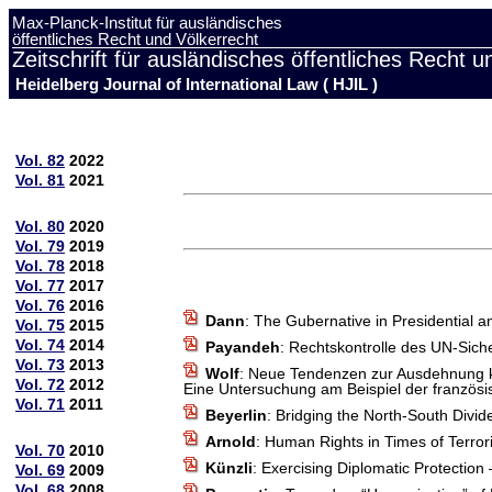
Max-Planck-Institut für ausländisches
öffentliches Recht und Völkerrecht
Zeitschrift für ausländisches öffentliches Recht u
Heidelberg Journal of International Law ( HJIL )
Vol. 82
2022
Vol. 81
2021
Vol. 80
2020
Vol. 79
2019
Vol. 78
2018
Vol. 77
2017
Vol. 76
2016
Dann
: The Gubernative in Presidential
Vol. 75
2015
Vol. 74
2014
Payandeh
: Rechtskontrolle des UN-Siche
Vol. 73
2013
Wolf
: Neue Tendenzen zur Ausdehnung k
Vol. 72
2012
Eine Untersuchung am Beispiel der französi
Vol. 71
2011
Beyerlin
: Bridging the North-South Divid
Arnold
: Human Rights in Times of Terro
Vol. 70
2010
Künzli
: Exercising Diplomatic Protectio
Vol. 69
2009
Vol. 68
2008