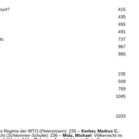
ourt?
415
435
455
491
ts
737
967
985
235
509
769
1045
1033
das Regime der WTO (
Petersmann
): 235 –
Kerber, Markus C.
:
ht (
Schlemmer-Schulte
): 236 –
Mráz, Michael
: Völkerrecht im