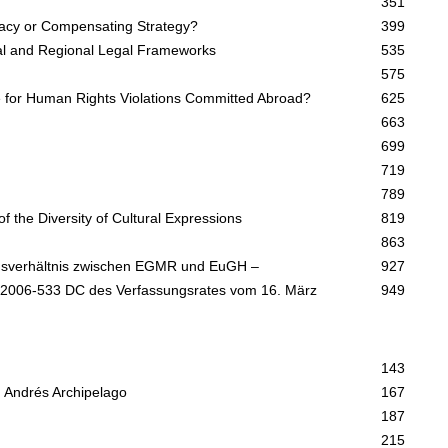
351
ocracy or Compensating Strategy?
399
bal and Regional Legal Frameworks
535
575
le for Human Rights Violations Committed Abroad?
625
663
699
719
789
the Diversity of Cultural Expressions
819
863
onsverhältnis zwischen EGMR und EuGH –
927
o 2006-533 DC des Verfassungsrates vom 16. März
949
143
an Andrés Archipelago
167
187
215