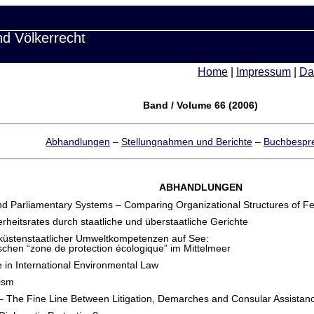
nd Völkerrecht
Home
|
Impressum
|
Da
Band / Volume 66 (2006)
Abhandlungen
–
Stellungnahmen und Berichte
–
Buchbespr
ABHANDLUNGEN
 and Parliamentary Systems – Comparing Organizational Structures of
rheitsrates durch staatliche und überstaatliche Gerichte
üstenstaatlicher Umweltkompetenzen auf See:
schen “zone de protection écologique” im Mittelmeer
e in International Environmental Law
rism
n – The Fine Line Between Litigation, Demarches and Consular Assistan