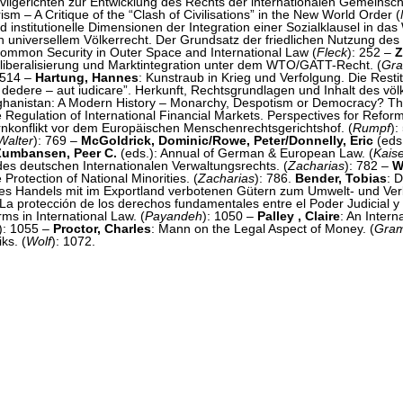
vilgerichten zur Entwicklung des Rechts der internationalen Gemeinsch
sm – A Critique of the “Clash of Civilisations” in the New World Order (
institutionelle Dimensionen der Integration einer Sozialklausel in das
universellem Völkerrecht. Der Grundsatz der friedlichen Nutzung des 
mmon Security in Outer Space and International Law (
Fleck
): 252 –
Z
liberalisierung und Marktintegration unter dem WTO/GATT-Recht. (
Gra
 514 –
Hartung, Hannes
: Kunstraub in Krieg und Verfolgung. Die Resti
t dedere – aut iudicare”. Herkunft, Rechtsgrundlagen und Inhalt des völ
fghanistan: A Modern History – Monarchy, Despotism or Democracy? The
 Regulation of International Financial Markets. Perspectives for Reform
rnkonflikt vor dem Europäischen Menschenrechtsgerichtshof. (
Rumpf
):
Walter
): 769 –
McGoldrick, Dominic/Rowe, Peter/Donnelly, Eric
(eds.
./Zumbansen, Peer C.
(eds.): Annual of German & European Law. (
Kais
es deutschen Internationalen Verwaltungsrechts. (
Zacharias
): 782 –
W
rotection of National Minorities. (
Zacharias
): 786.
Bender, Tobias
: 
es Handels mit im Exportland verbotenen Gütern zum Umwelt- und Ver
 La protección de los derechos fundamentales entre el Poder Judicial y e
ms in International Law. (
Payandeh
): 1050 –
Palley , Claire
: An Inter
): 1055 –
Proctor, Charles
: Mann on the Legal Aspect of Money. (
Gram
ks. (
Wolf
): 1072.