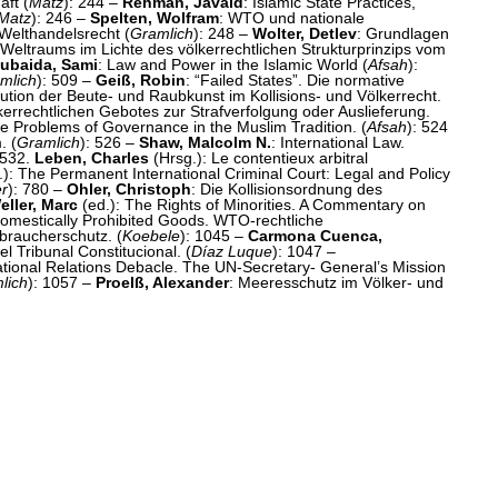
aft (
Matz
): 244 –
Rehman, Javaid
: Islamic State Practices,
Matz
): 246 –
Spelten, Wolfram
: WTO und nationale
 Welthandelsrecht (
Gramlich
): 248 –
Wolter, Detlev
: Grundlagen
Weltraums im Lichte des völkerrechtlichen Strukturprinzips vom
ubaida, Sami
: Law and Power in the Islamic World (
Afsah
):
mlich
): 509 –
Geiß, Robin
: “Failed States”. Die normative
tution der Beute- und Raubkunst im Kollisions- und Völkerrecht.
kerrechtlichen Gebotes zur Strafverfolgung oder Auslieferung.
 Problems of Governance in the Muslim Tradition. (
Afsah
): 524
. (
Gramlich
): 526 –
Shaw, Malcolm N.
: International Law.
 532.
Leben, Charles
(Hrsg.): Le contentieux arbitral
): The Permanent International Criminal Court: Legal and Policy
er
): 780 –
Ohler, Christoph
: Die Kollisionsordnung des
eller, Marc
(ed.): The Rights of Minorities. A Commentary on
Domestically Prohibited Goods. WTO-rechtliche
braucherschutz. (
Koebele
): 1045 –
Carmona Cuenca,
l Tribunal Constitucional. (
Díaz Luque
): 1047 –
national Relations Debacle. The UN-Secretary- General’s Mission
lich
): 1057 –
Proelß, Alexander
: Meeresschutz im Völker- und