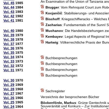
An Examination of the Union of Tanzania and 
Vol. 45
1985
Vol. 44
1984
Brugger
: Vom Rehnquist Court zum Robe
Vol. 43
1983
Kocjančič
: Stabilisierungs- und Assozi
Vol. 42
1982
Bischoff
: Kriegsschiffwracks – Welches 
Vol. 41
1981
Zacharias
: Fundamentals of the Sunnī S
Vol. 40
1980
Muchanov
: Die Handelsbeziehungen zwi
Vol. 39
1979
Kembayev
: Legal Aspects of Regional In
Vol. 38
1978
Hartwig
: Völkerrechtliche Praxis der Bu
Vol. 37
1977
Vol. 36
1976
Vol. 35
1975
Vol. 34
1974
Buchbesprechungen
Vol. 33
1973
Buchbesprechungen
Vol. 32
1972
Buchbesprechungen
Vol. 31
1971
Buchbesprechungen
Vol. 30
1970
Vol. 29
1969
Vol. 28
1968
Sachregister
Vol. 27
1967
Verzeichnis der besprochenen Bücher
Vol. 26
1966
Vol. 25
1965
Böckenförde, Markus
: Grüne Gentechnik u
Souveränität und Konkurs – Zur Institutione
Vol. 24
1964