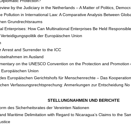
Diplomatic Protection?
Review by the Judiciary in the Netherlands – A Matter of Politics, Dem
e Pollution in International Law: A Comparative Analysis Between Glo
schen Grundrechtsraums
al Enterprises: How Can Multinational Enterprises Be Held Responsib
 Verteidigungspolitik der Europäischen Union
n
r Arrest and Surrender to the ICC
 Geiselnahmen im Ausland
mmentary on the UNESCO Convention on the Protection and Promotion of 
er Europäischen Union
des Europäischen Gerichtshofs für Menschenrechte – Das Kooperati
sischen Verfassungsrechtsprechung: Anmerkungen zur Entscheidung N
STELLUNGNAHMEN UND BERICHTE
orm des Sicherheitsrates der Vereinten Nationen
s and Maritime Delimitation with Regard to Nicaragua’s Claims to the S
ustice